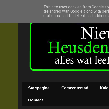
This site uses cookies from Google to 
are shared with Google along with per
statistics, and to detect and address 
Startpagina
Gemeenteraad
Kale
Contact