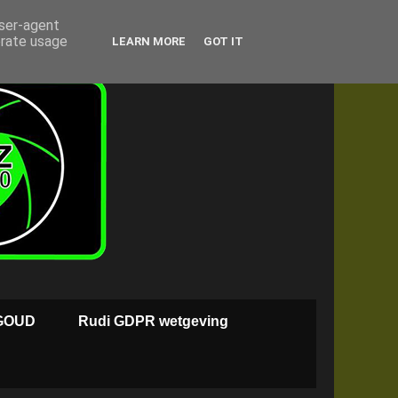
user-agent
erate usage
LEARN MORE
GOT IT
GOUD
Rudi GDPR wetgeving