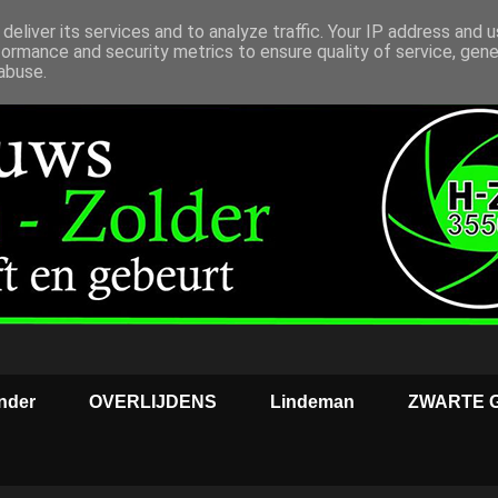
deliver its services and to analyze traffic. Your IP address and 
formance and security metrics to ensure quality of service, gen
abuse.
nder
OVERLIJDENS
Lindeman
ZWARTE 