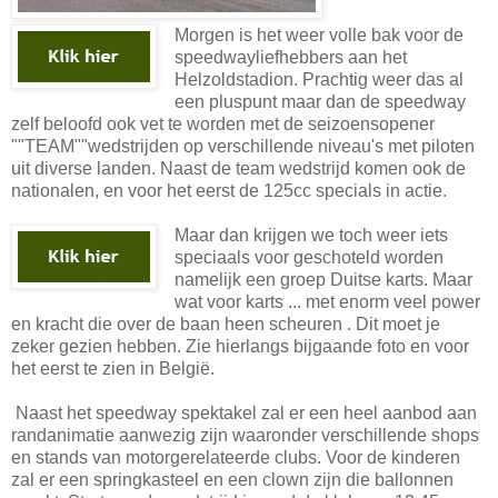
Morgen is het weer volle bak voor de
speedwayliefhebbers aan het
Helzoldstadion. Prachtig weer das al
een pluspunt maar dan de speedway
zelf beloofd ook vet te worden met de seizoensopener
""TEAM""wedstrijden op verschillende niveau's met piloten
uit diverse landen. Naast de team wedstrijd komen ook de
nationalen, en voor het eerst de 125cc specials in actie.
Maar dan krijgen we toch weer iets
speciaals voor geschoteld worden
namelijk een groep Duitse karts. Maar
wat voor karts ... met enorm veel power
en kracht die over de baan heen scheuren . Dit moet je
zeker gezien hebben. Zie hierlangs bijgaande foto en voor
het eerst te zien in België.
Naast het speedway spektakel zal er een heel aanbod aan
randanimatie aanwezig zijn waaronder verschillende shops
en stands van motorgerelateerde clubs. Voor de kinderen
zal er een springkasteel en een clown zijn die ballonnen