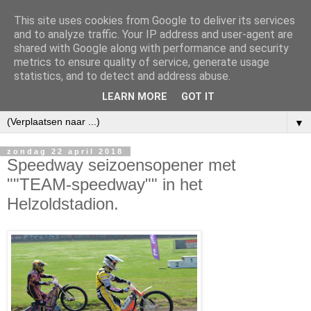
This site uses cookies from Google to deliver its services
and to analyze traffic. Your IP address and user-agent are
shared with Google along with performance and security
metrics to ensure quality of service, generate usage
statistics, and to detect and address abuse.
LEARN MORE
GOT IT
▼
zondag 22 april 2018
Speedway seizoensopener met
""TEAM-speedway"" in het
Helzoldstadion.