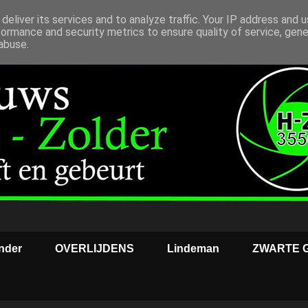
deliver its services and to analyze traffic. Your IP address and 
formance and security metrics to ensure quality of service, gen
abuse.
nder
OVERLIJDENS
Lindeman
ZWARTE 