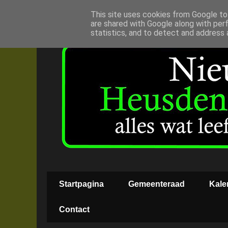
This site uses cookies from Google to 
are shared with Google along with per
statistics, and to detect and address 
Startpagina
Gemeenteraad
Kale
Contact