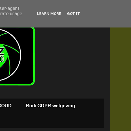
user-agent
erate usage
LEARN MORE
GOT IT
GOUD
Rudi GDPR wetgeving