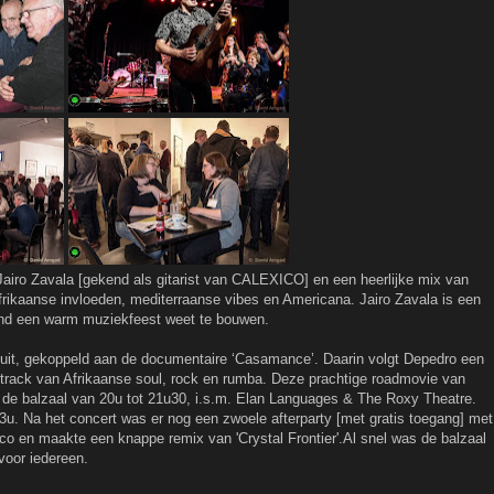
iro Zavala [gekend als gitarist van CALEXICO] en een heerlijke mix van
rikaanse invloeden, mediterraanse vibes en Americana. Jairo Zavala is een
and een warm muziekfeest weet te bouwen.
o’ uit, gekoppeld aan de documentaire ‘Casamance’. Daarin volgt Depedro een
rack van Afrikaanse soul, rock en rumba. Deze prachtige roadmovie van
 de balzaal van 20u tot 21u30, i.s.m. Elan Languages & The Roxy Theatre.
u. Na het concert was er nog een zwoele afterparty [met gratis toegang] met
co en maakte een knappe remix van 'Crystal Frontier'.Al snel was de balzaal
voor iedereen.