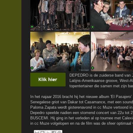
DEPEDRO is de zuiderse band van Ja
Latijns-Amerikaanse groove, West-Af
topentertainer die samen met zijn b
In het najaar 2016 bracht hij het nieuwe album 'El Pasajer
Senegalese griot van Dakar tot Casamance, met een soundt
Paloma Zapata werdt gisterenavond in cc Muze vertoond in
Depedro speelde nadien een stomend concert van 22u tot 23
BUSCEMI. Hij ging in het verleden al op tournee met Calexi
in cc Muze volgelopen en na de film was de sfeer optimaal 