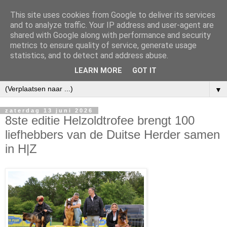
This site uses cookies from Google to deliver its services
and to analyze traffic. Your IP address and user-agent are
shared with Google along with performance and security
metrics to ensure quality of service, generate usage
statistics, and to detect and address abuse.
LEARN MORE
GOT IT
▼
zaterdag 13 juni 2026
8ste editie Helzoldtrofee brengt 100
liefhebbers van de Duitse Herder samen
in H|Z