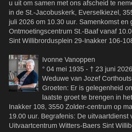
u uit om samen met ons afscheid te nemen
in de St.-Jacobuskerk, Everselkiezel, 
juli 2026 om 10.30 uur. Samenkomst en g
Ontmoetingscentrum St.-Baaf vanaf 10.00
Sint Willibrordusplein 29-Inakker 106-10
Ivonne Vanoppen
° 04 mei 1935 - † 23 juni 202
Weduwe van Jozef Corthouts
Groeten: Er is gelegenheid om 
laatste groet te brengen in he
Inakker 108, 3550 Zolder-centrum op ma
19.00 uur. Begrafenis: De uitvaartdienst v
Uitvaartcentrum Witters-Baers Sint Willi