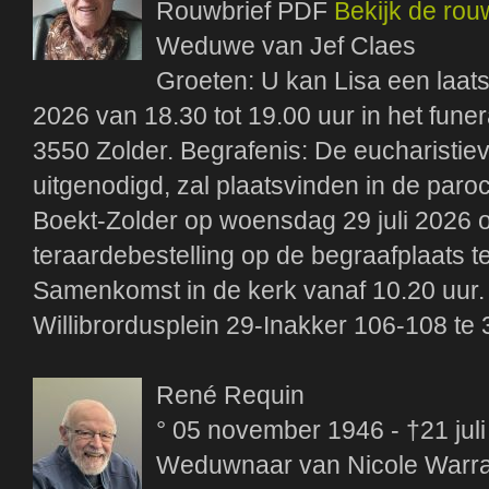
Rouwbrief PDF
Bekijk de rou
Weduwe van Jef Claes
Groeten: U kan Lisa een laats
2026 van 18.30 tot 19.00 uur in het fune
3550 Zolder. Begrafenis: De eucharistievi
uitgenodigd, zal plaatsvinden in de paro
Boekt-Zolder op woensdag 29 juli 2026 
teraardebestelling op de begraafplaats t
Samenkomst in de kerk vanaf 10.20 uur. 
Willibrordusplein 29-Inakker 106-108 te
René Requin
° 05 november 1946 - †21 jul
Weduwnaar van Nicole Warr