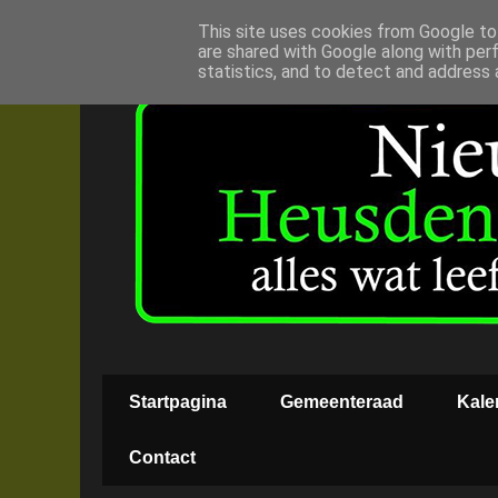
This site uses cookies from Google to 
are shared with Google along with per
statistics, and to detect and address 
Startpagina
Gemeenteraad
Kale
Contact