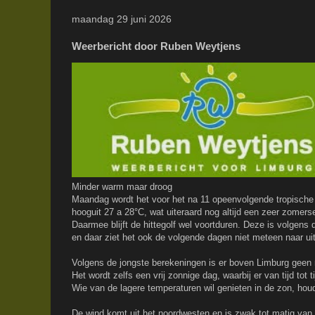
maandag 29 juni 2026
Weerbericht door Ruben Weytjens
Minder warm maar droog
Maandag wordt het voor het na 11 opeenvolgende tropische 
hooguit 27 a 28°C, wat uiteraard nog altijd een zeer zomers
Daarmee blijft de hittegolf wel voortduren. Deze is volgens
en daar ziet het ook de volgende dagen niet meteen naar uit
Volgens de jongste berekeningen is er boven Limburg geen 
Het wordt zelfs een vrij zonnige dag, waarbij er van tijd tot 
Wie van de lagere temperaturen wil genieten in de zon, ho
De wind komt uit het noordwesten en is zwak tot matig van 