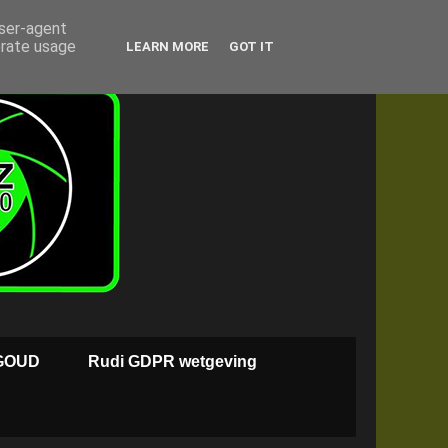
user-agent
erate usage
LEARN MORE
GOT IT
GOUD
Rudi GDPR wetgeving