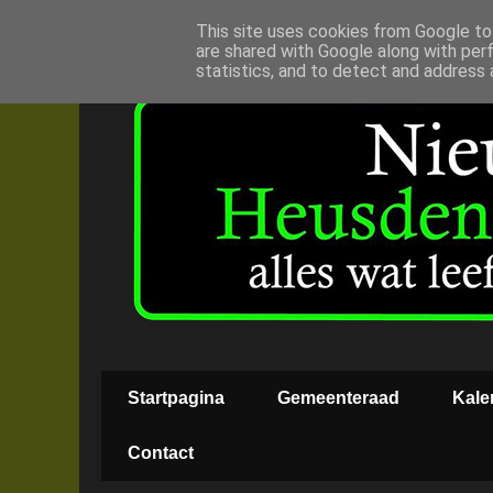
This site uses cookies from Google to 
are shared with Google along with per
statistics, and to detect and address 
Startpagina
Gemeenteraad
Kale
Contact