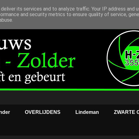
deliver its services and to analyze traffic. Your IP address and 
formance and security metrics to ensure quality of service, gen
abuse.
nder
OVERLIJDENS
Lindeman
ZWARTE 