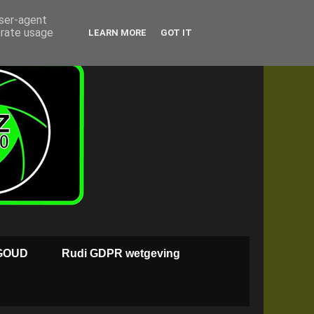
user-agent
erate usage
LEARN MORE
GOT IT
GOUD
Rudi GDPR wetgeving