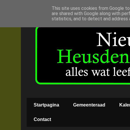
This site uses cookies from Google to 
are shared with Google along with per
statistics, and to detect and address 
Startpagina
Gemeenteraad
Kale
Contact