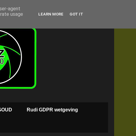
user-agent
erate usage
LEARN MORE
GOT IT
GOUD
Rudi GDPR wetgeving