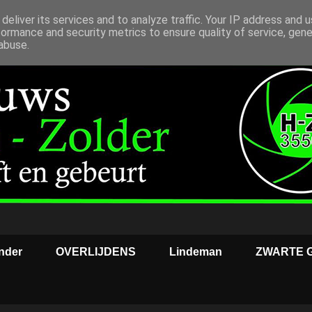
deliver its services and to analyze traffic. Your IP address and 
formance and security metrics to ensure quality of service, gen
abuse.
nder
OVERLIJDENS
Lindeman
ZWARTE 