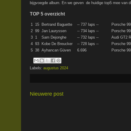
bijgvoegde album. En we geven de huidige top5 mee van d
TOP 5 overzicht
1
15
Bertrand Baguette
-- 737 laps --
Porsche 9
2
99
Jan Lauryssen
-- 734 laps --
Porsche 9
3
1
Sam Dejonghe
-- 732 laps --
Audi GT2 
4
93
Kobe De Breucker
-- 728 laps --
Porsche 9
5
38
Ayhancan Güven
6.696
Porsche 9
Labels:
augustus 2024
Nieuwere post