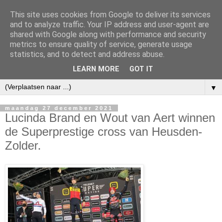
This site uses cookies from Google to deliver its services
and to analyze traffic. Your IP address and user-agent are
shared with Google along with performance and security
metrics to ensure quality of service, generate usage
statistics, and to detect and address abuse.
LEARN MORE
GOT IT
▼
maandag 27 december 2021
Lucinda Brand en Wout van Aert winnen
de Superprestige cross van Heusden-
Zolder.